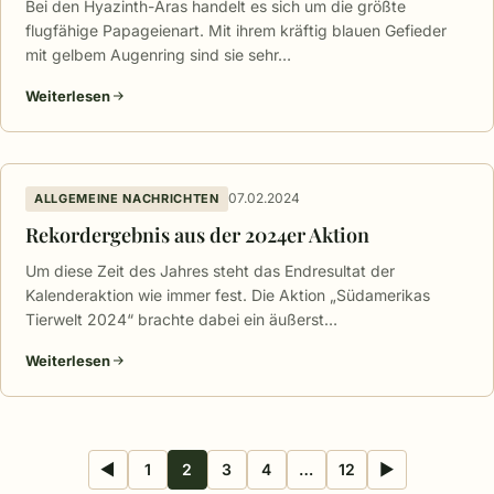
Bei den Hyazinth-Aras handelt es sich um die größte
flugfähige Papageienart. Mit ihrem kräftig blauen Gefieder
mit gelbem Augenring sind sie sehr…
Weiterlesen
07.02.2024
ALLGEMEINE NACHRICHTEN
Rekordergebnis aus der 2024er Aktion
Um diese Zeit des Jahres steht das Endresultat der
Kalenderaktion wie immer fest. Die Aktion „Südamerikas
Tierwelt 2024“ brachte dabei ein äußerst…
Weiterlesen
Seitennummerierung
◀
1
2
3
4
…
12
▶