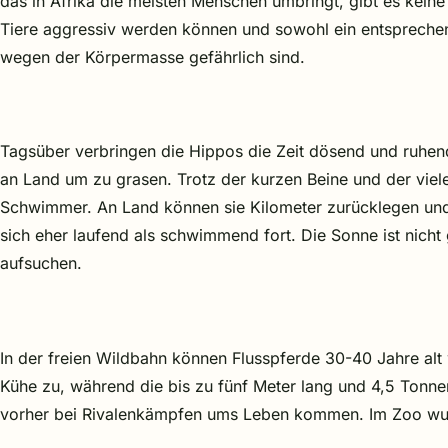
das in Afrika die meisten Menschen umbringt, gibt es keine 
Tiere aggressiv werden können und sowohl ein entspreche
wegen der Körpermasse gefährlich sind.
Tagsüber verbringen die Hippos die Zeit dösend und ruhen
an Land um zu grasen. Trotz der kurzen Beine und der vielen
Schwimmer. An Land können sie Kilometer zurücklegen un
sich eher laufend als schwimmend fort. Die Sonne ist nicht
aufsuchen.
In der freien Wildbahn können Flusspferde 30-40 Jahre alt 
Kühe zu, während die bis zu fünf Meter lang und 4,5 Tonn
vorher bei Rivalenkämpfen ums Leben kommen. Im Zoo wurde