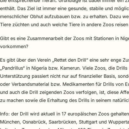
die entsprechende Tierart. Grundlage ist dabei immer ein 
enthält. Das Ziel ist immer eine gesunde, stabile und mögli
menschlicher Obhut aufzubauen bzw. zu erhalten. Dazu we
Tiere züchten und auch welche Tiere in andere Zoos reisen 
Gibt es eine Zusammenarbeit der Zoos mit Stationen in Nig
vorkommen?
Es gibt über den Verein „Rettet den Drill“ eine sehr enge 
„Pandrillus“ in Nigeria bzw. Kamerun. Viele Zoos, die Drills p
Unterstützung passiert nicht nur auf finanzieller Basis, so
oder Verbandsmaterial bzw. Medikamenten für Drills von Eur
und auch die Drill zeigenden Zoos verfolgen, ist, diese Af
zu machen sowie die Erhaltung des Drills in seinem natürl
Info: der Drill wird aktuell in 17 europäischen Zoos gehalt
München, Osnabrück, Saarbrücken, Stuttgart und Wuppertal).