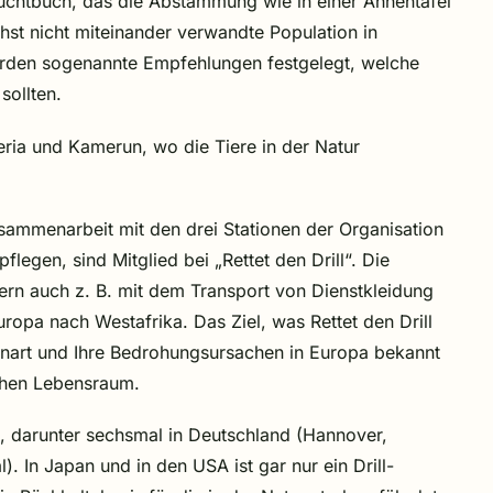
Zuchtbuch, das die Abstammung wie in einer Ahnentafel
chst nicht miteinander verwandte Population in
rden sogenannte Empfehlungen festgelegt, welche
sollten.
eria und Kamerun, wo die Tiere in der Natur
Zusammenarbeit mit den drei Stationen der Organisation
flegen, sind Mitglied bei „Rettet den Drill“. Die
ndern auch z. B. mit dem Transport von Dienstkleidung
opa nach Westafrika. Das Ziel, was Rettet den Drill
fenart und Ihre Bedrohungsursachen in Europa bekannt
ichen Lebensraum.
en, darunter sechsmal in Deutschland (Hannover,
 In Japan und in den USA ist gar nur ein Drill-